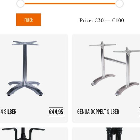
Min
Max
Price:
€30
—
€100
FILTER
price
price
4 SILBER
GENUA DOPPELT SILBER
€44,95