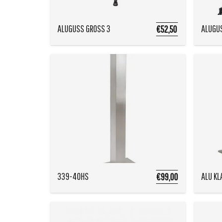
ALUGUSS GROSS 3
ALUGUS
€52,50
339-40HS
ALU KL
€99,00