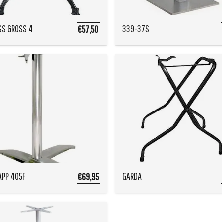
S GROSS 4
339-37S
€57,50
APP 405F
GARDA
€69,95