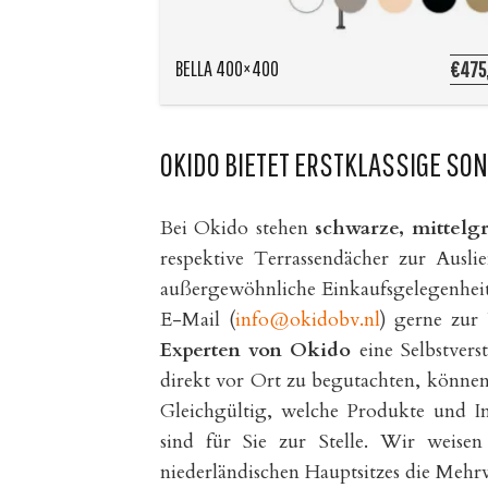
BELLA 400×400
€475
OKIDO BIETET ERSTKLASSIGE SO
Bei Okido stehen
schwarze, mittelg
respektive Terrassendächer zur Ausli
außergewöhnliche Einkaufsgelegenheit 
E-Mail (
info@okidobv.nl
) gerne zur
Experten von Okido
eine Selbstvers
direkt vor Ort zu begutachten, könne
Gleichgültig, welche Produkte und 
sind für Sie zur Stelle. Wir weise
niederländischen Hauptsitzes die Mehrwe