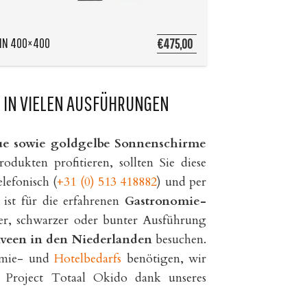
IN 400×400
€475,00
, IN VIELEN AUSFÜHRUNGEN
laue sowie goldgelbe Sonnenschirme
dukten profitieren, sollten Sie diese
lefonisch (
+31 (0) 513 418882
) und per
ist für die erfahrenen
Gastronomie-
er, schwarzer oder bunter Ausführung
veen in den Niederlanden
besuchen.
nomie- und
Hotelbedarfs
benötigen, wir
i Project Totaal Okido dank unseres