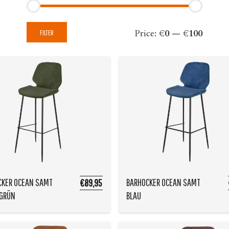
Min
Max
Price:
€0
—
€100
FILTER
price
price
CKER OCEAN SAMT
BARHOCKER OCEAN SAMT
€89,95
GRÜN
BLAU