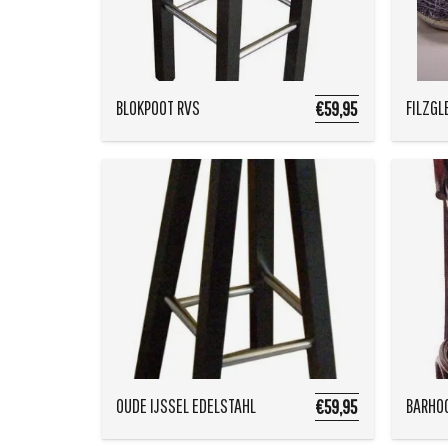
BLOKPOOT RVS
FILZGL
€59,95
OUDE IJSSEL EDELSTAHL
BARHOC
€59,95