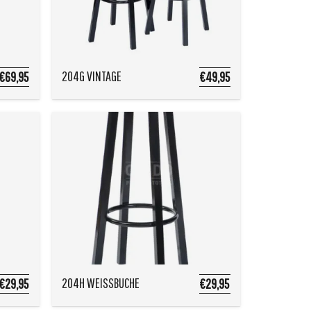
204G VINTAGE
€69,95
€49,95
204H WEISSBUCHE
€29,95
€29,95