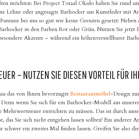
ten möchten: Bei Project Totaal Okido haben Sie rund u
hne Lehne oder angesagte Barhocker aus Kunstleder mit Ar
 Fantasie bei uns so gut wie keine Grenzen gesetzt: Neben
arhocker in den Farben Rot oder Grün. Nutzen Sie jetzt I
esondere Akzente – während ein höhenverstellbarer Barhoc
ER – NUTZEN SIE DIESEN VORTEIL FÜR I
enau das von Ihnen bevorzugte
Restaurantmöbel
-Design zum
sse. Denn wenn Sie sich für ein Barhocker-Modell aus unse
ne Mehrwertsteuer entrichten zu müssen. Das ist durch un
das Sie sich nicht entgehen lassen sollten! Ein anderer An
 schwer ein zweites Mal finden lassen. Greifen Sie also d