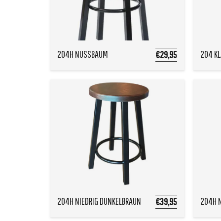
204H NUSSBAUM
204 KL
€29,95
204H NIEDRIG DUNKELBRAUN
204H 
€39,95