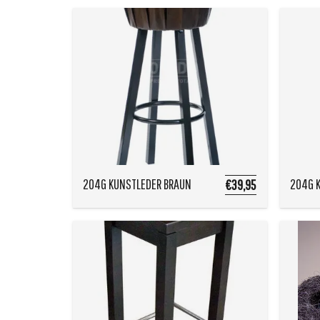
204G KUNSTLEDER BRAUN
204G 
€39,95