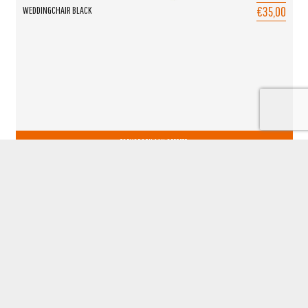
€35,00
WEDDINGCHAIR BLACK
TOEVOEGEN AAN OFFERTE
BARHOCKER-UND-STUHLE.DE
powered by Okido