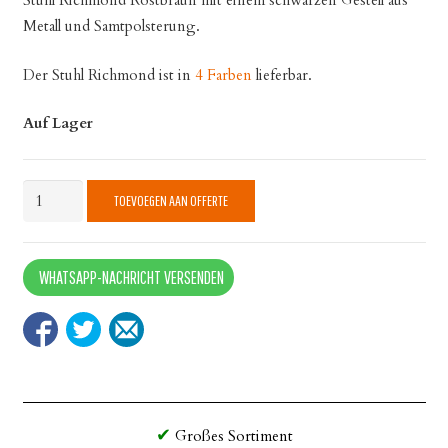
Stuhl Richmond Rostbraun mit einem schwarzen Gestell aus
Metall und Samtpolsterung.
Der Stuhl Richmond ist in
4 Farben
lieferbar.
Auf Lager
Stuhl
TOEVOEGEN AAN OFFERTE
Richmond
Rostbraun
quantity
WHATSAPP-NACHRICHT VERSENDEN
Großes Sortiment