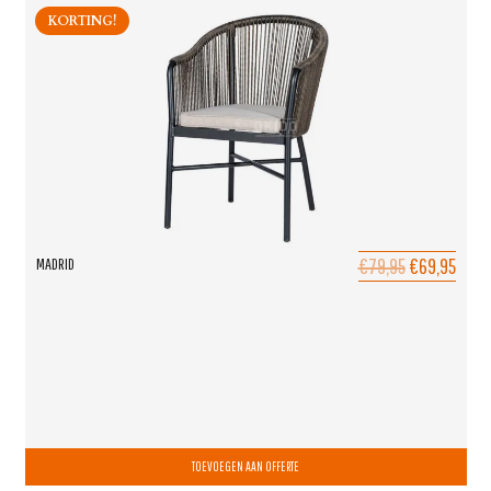
KORTING!
€79,95
€69,95
MADRID
TOEVOEGEN AAN OFFERTE