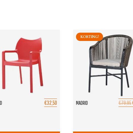
KORTING!
€32,50
€79,95
ED
MADRID