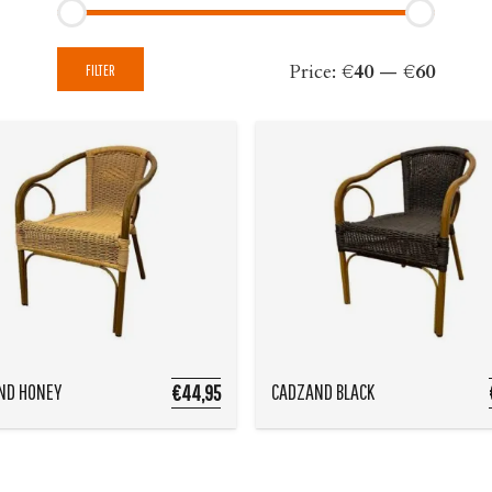
Min
Max
Price:
€40
—
€60
FILTER
price
price
ND HONEY
CADZAND BLACK
€44,95