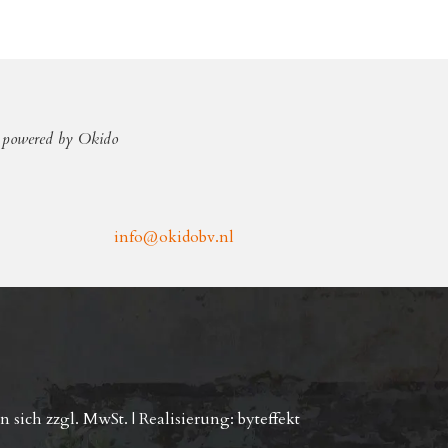
powered by Okido
info@okidobv.nl
 sich zzgl. MwSt. | Realisierung:
byteffekt