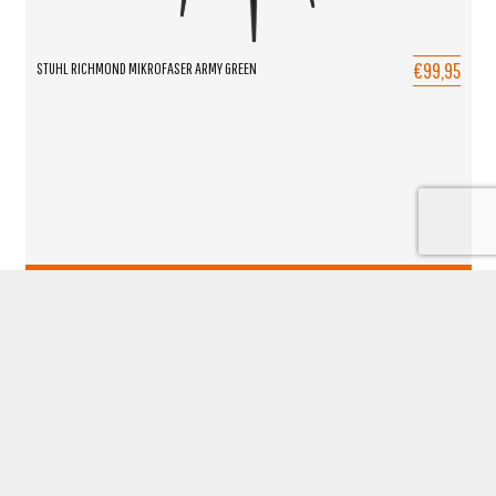
€99,95
STUHL RICHMOND MIKROFASER ARMY GREEN
TOEVOEGEN AAN OFFERTE
BARHOCKER-UND-STUHLE.DE