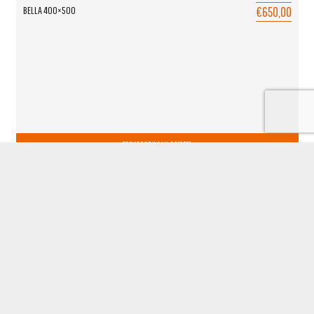
€650,00
BELLA 400×500
TOEVOEGEN AAN OFFERTE
BARHOCKER-UND-STUHLE.DE
powered by Okido