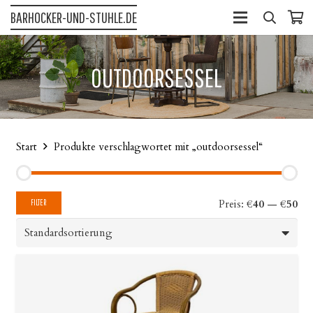
BARHOCKER-UND-STUHLE.DE
OUTDOORSESSEL
Start
Produkte verschlagwortet mit „outdoorsessel“
Min
Max
Preis:
€40
—
€50
FILTER
Pre
Pre